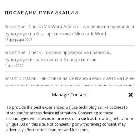
ПОСЛЕДНИ ПУБЛИКАЦИИ
Smart Spell Check (MS Word Add-in) – проверка на правопис и
пунктуация на български език в Microsoft Word
15 февруари 2025
Smart Spell Check – онлайн проверка на правопис,
пунктуация и граматика на български език
1 март 2022
Smart Dictation – диктовка на български език с автоматичен
коректор (аутокорект) на правопис, пунктуация и граматика
27 февруари 2022
Manage Consent
Диктовка на български език в Microsoft Word с автоматични
To provide the best experiences, we use technologies like cookies to
пунктуационни правила
store and/or access device information. Consenting to these
26 февруари 2022
technologies will allow us to process data such as browsing behavior or
unique IDs on this site. Not consenting or withdrawing consent, may
adversely affect certain features and functions.
Диктовка на български език в Microsoft Outlook с
автоматични пунктуационни правила