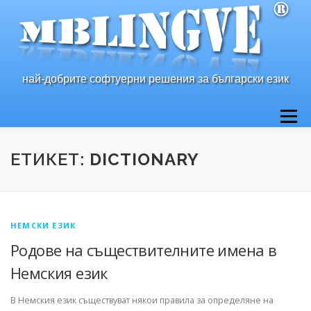
Към
съдържанието
най-добрите софтуерни решения за български език
Меню
НАЧАЛО
ЗА НАС
ПРОДУКТИ
КОНТАКТ
ЕТИКЕТ:
DICTIONARY
НЕМСКИ ЕЗИК
Родове на съществителните имена в
Немския език
В Немския език съществуват някои правила за определяне на