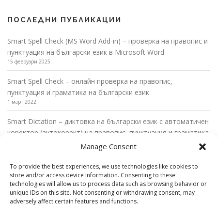
ПОСЛЕДНИ ПУБЛИКАЦИИ
Smart Spell Check (MS Word Add-in) – проверка на правопис и
пунктуация на български език в Microsoft Word
15 февруари 2025
Smart Spell Check – онлайн проверка на правопис,
пунктуация и граматика на български език
1 март 2022
Smart Dictation – диктовка на български език с автоматичен
коректор (аутокорект) на правопис, пунктуация и граматика
27 февруари 2022
Manage Consent
Диктовка на български език в Microsoft Word с автоматични
To provide the best experiences, we use technologies like cookies to
пунктуационни правила
store and/or access device information. Consenting to these
26 февруари 2022
technologies will allow us to process data such as browsing behavior or
unique IDs on this site. Not consenting or withdrawing consent, may
adversely affect certain features and functions.
Диктовка на български език в Microsoft Outlook с
автоматични пунктуационни правила