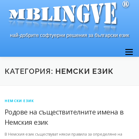
Към
съдържанието
най-добрите софтуерни решения за български език
Меню
НАЧАЛО
ЗА НАС
ПРОДУКТИ
КОНТАКТ
КАТЕГОРИЯ:
НЕМСКИ ЕЗИК
НЕМСКИ ЕЗИК
Родове на съществителните имена в
Немския език
В Немския език съществуват някои правила за определяне на