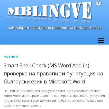
Към
съдържанието
най-добрите софтуерни решения за български език
Меню
НАЧАЛО
ЗА НАС
ПРОДУКТИ
КОНТАКТ
НОВИНИ
Smart Spell Check (MS Word Add-in) –
проверка на правопис и пунктуация на
български език в Microsoft Word
Нашият най-иновативен продукт е плъгин за Microsoft Word, чрез
който може да се прави цялостна проверка на правопис, пунктуация
и граматика на всякакви документи на български език. Проверките
работят функционално …