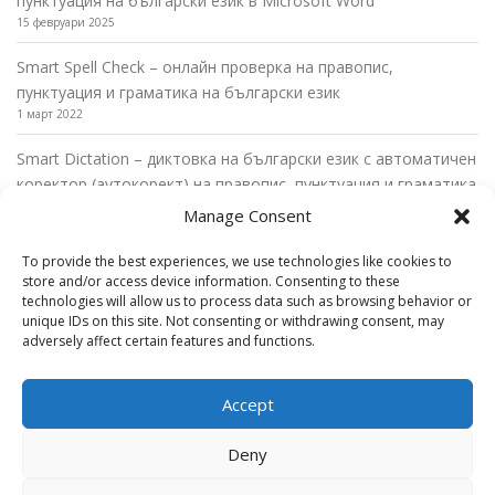
пунктуация на български език в Microsoft Word
15 февруари 2025
Smart Spell Check – онлайн проверка на правопис,
пунктуация и граматика на български език
1 март 2022
Smart Dictation – диктовка на български език с автоматичен
коректор (аутокорект) на правопис, пунктуация и граматика
27 февруари 2022
Manage Consent
Диктовка на български език в Microsoft Word с автоматични
To provide the best experiences, we use technologies like cookies to
пунктуационни правила
store and/or access device information. Consenting to these
26 февруари 2022
technologies will allow us to process data such as browsing behavior or
unique IDs on this site. Not consenting or withdrawing consent, may
Диктовка на български език в Microsoft Outlook с
adversely affect certain features and functions.
автоматични пунктуационни правила
22 февруари 2022
Accept
Deny