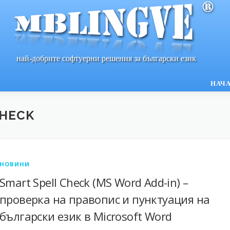
най-добрите софтуерни решения за български език
НАЧ
CHECK
НОВИНИ
Smart Spell Check (MS Word Add-in) –
проверка на правопис и пунктуация на
български език в Microsoft Word