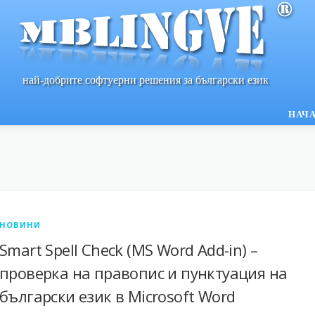
най-добрите софтуерни решения за български език
НАЧ
НОВИНИ
Smart Spell Check (MS Word Add-in) –
проверка на правопис и пунктуация на
български език в Microsoft Word