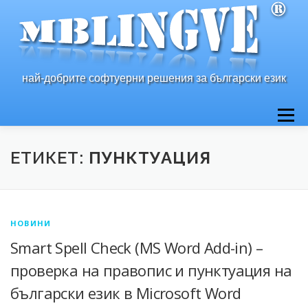
Към
съдържанието
най-добрите софтуерни решения за български език
Меню
НАЧАЛО
ЗА НАС
ПРОДУКТИ
КОНТАКТ
ЕТИКЕТ:
ПУНКТУАЦИЯ
НОВИНИ
Smart Spell Check (MS Word Add-in) –
проверка на правопис и пунктуация на
български език в Microsoft Word