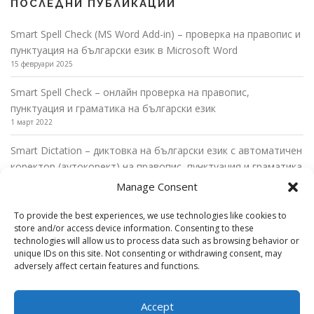
ПОСЛЕДНИ ПУБЛИКАЦИИ
Smart Spell Check (MS Word Add-in) – проверка на правопис и
пунктуация на български език в Microsoft Word
15 февруари 2025
Smart Spell Check – онлайн проверка на правопис,
пунктуация и граматика на български език
1 март 2022
Smart Dictation – диктовка на български език с автоматичен
коректор (аутокорект) на правопис, пунктуация и граматика
27 февруари 2022
Manage Consent
Диктовка на български език в Microsoft Word с автоматични
To provide the best experiences, we use technologies like cookies to
пунктуационни правила
store and/or access device information. Consenting to these
26 февруари 2022
technologies will allow us to process data such as browsing behavior or
unique IDs on this site. Not consenting or withdrawing consent, may
Диктовка на български език в Microsoft Outlook с
adversely affect certain features and functions.
автоматични пунктуационни правила
22 февруари 2022
Accept