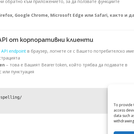
ни обратно към приложението, за да ползвате функциите
efox, Google Chrome, Microsoft Edge или Safari, както и д
 API от корпоративни клиенти
 API endpoint
в браузер, логнете се с Вашето потребителско име
истрацията
en
– това е Вашият Bearer token, който трябва да подавате в
с или пунктуация
Copy
spelling/

To provide 
access devi
data such a
withdrawing