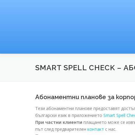
Към
съдържанието
SMART SPELL CHECK – 
Абонаментни планове за корп
Тези абонаментни планове предоставят достъп 
български език в приложението
Smart Spell Che
При частни клиенти
плащането може се изв
път след предварителен
контакт
с нас.