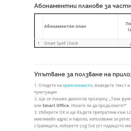
Абонаментни планове за част
По
Абонаментен план
(
1
Smart Spell Check
Упътване за ползване на при
1. Отидете на
приложението
, въведете текст и
пунктуация
2. Ще се покаже диалогов прозорец: „Тази фун
или
Smart Office
. Искате ли да продължите?“
3. Изберете ОК и ще бъдете препратени към Lo
име/имейл адрес и парола, използвани за регист
страницата, изберете Log Out (от падащото мен