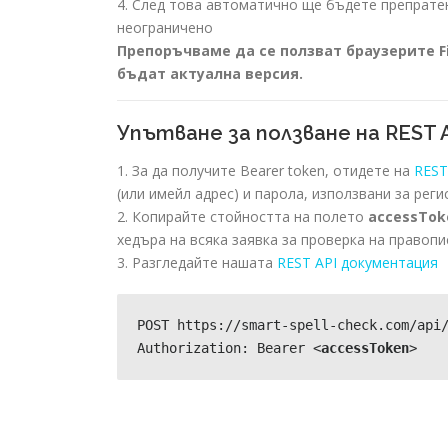
4. След това автоматично ще бъдете препрате
неограничено
Препоръчваме да се ползват браузерите Fir
бъдат актуална версия.
Упътване за ползване на REST
1. За да получите Bearer token, отидете на
REST
(или имейл адрес) и парола, използвани за рег
2. Копирайте стойността на полето
accessTok
хедъра на всяка заявка за проверка на правопи
3. Разгледайте нашата
REST API документация
POST https://smart-spell-check.com/api/
Authorization: Bearer <
accessToken
>