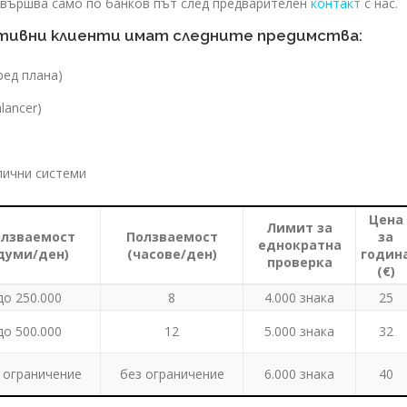
вършва само по банков път след предварителен
контакт
с нас.
тивни клиенти имат следните предимства:
ред плана)
lancer)
лични системи
Цена
Лимит за
лзваемост
Ползваемост
за
еднократна
думи/ден)
(часове/ден)
годин
проверка
(€)
до 250.000
8
4.000 знака
25
до 500.000
12
5.000 знака
32
 ограничение
без ограничение
6.000 знака
40