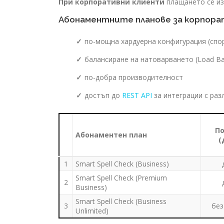
При корпоративни клиенти
плащането се из
Абонаментните планове за корпора
по-мощна хардуерна конфигурация (спо
балансиране на натоварването (Load Ba
по-добра производителност
достъп до
REST API
за интеграции с раз
По
Абонаментен план
(
1
Smart Spell Check (Business)
Smart Spell Check (Premium
2
Business)
Smart Spell Check (Business
3
без
Unlimited)