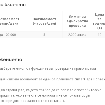
ни клиенти
Цена
Лимит за
лзваемост
Ползваемост
за
еднократна
думи/ден)
(часове/ден)
годин
проверка
(€)
до 100.000
5
2.000 знака
12
ложението
 изберете някоя от функциите за проверка на правопис или
кция изисква абонамент за един от плановете:
Smart Spell Chec
gin страницата, където трябва да се логнете с потребителско
рацията. Ако вече сте се логнали и не се показва Login
ю горе дясно) и започнете от стъпка 1.